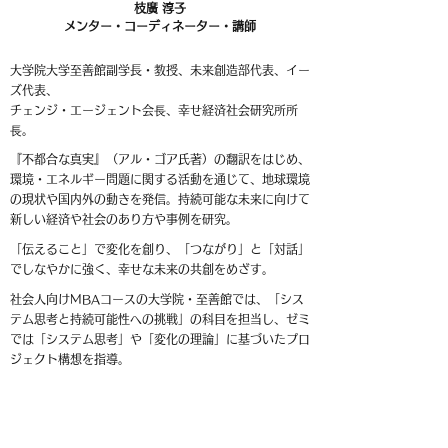
​枝廣 淳子
メンター・コーディネーター・講師
大学院大学至善館副学長・教授、未来創造部代表、イー
ズ代表、
チェンジ・エージェント会⾧、幸せ経済社会研究所所
⾧。
『不都合な真実』（アル・ゴア氏著）の翻訳をはじめ、
環境・エネルギー問題に関する活動を通じて、地球環境
の現状や国内外の動きを発信。持続可能な未来に向けて
新しい経済や社会のあり方や事例を研究。
「伝えること」で変化を創り、「つながり」と「対話」
でしなやかに強く、幸せな未来の共創をめざす。
社会人向けMBAコースの大学院・至善館では、「シス
テム思考と持続可能性への挑戦」の科目を担当し、ゼミ
では「システム思考」や「変化の理論」に基づいたプロ
ジェクト構想を指導。