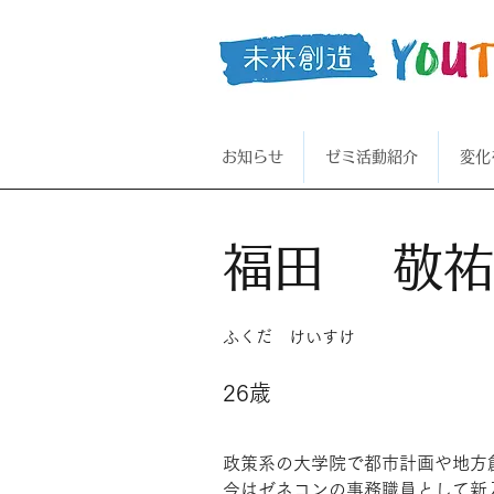
お知らせ
ゼミ活動紹介
変化
< Back
福田 敬
ふくだ けいすけ
26歳
政策系の大学院で都市計画や地方
今はゼネコンの事務職員として新