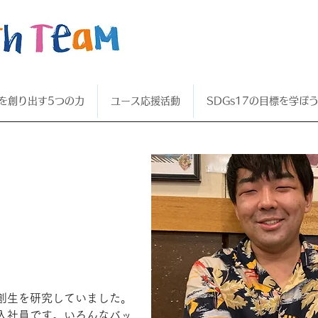
を創り出す5つの力
ユース応援活動
SDGs17の目標を学ぼ
祐
創生を研究していました。
入社員です。いろんなバッ