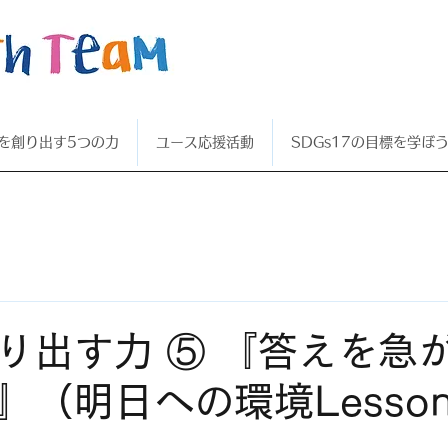
を創り出す5つの力
ユース応援活動
SDGs17の目標を学ぼ
り出す力 ⑤ 『答えを急が
』（明日への環境Lesso