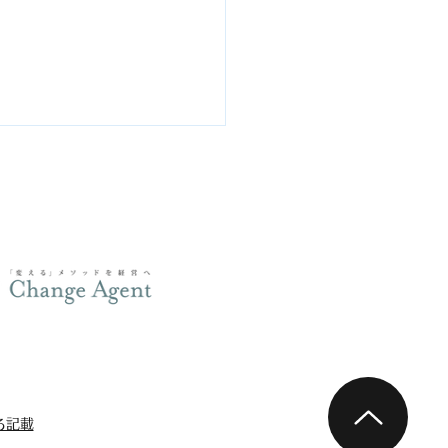
の未来のために ② 『採
の「幸福」を考える』
日への環境Lesson／静
る記載
聞）