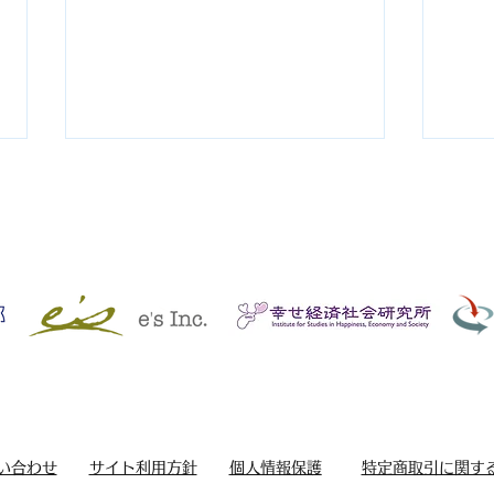
地球の未来のために ③ 『好
地球
循環を生むバイオ炭』（明日
卵鶏
への環境Lesson／静岡新
（明
い合わせ
サイト利用方針
個人情報保護
特定商取引に関す
聞）
岡新