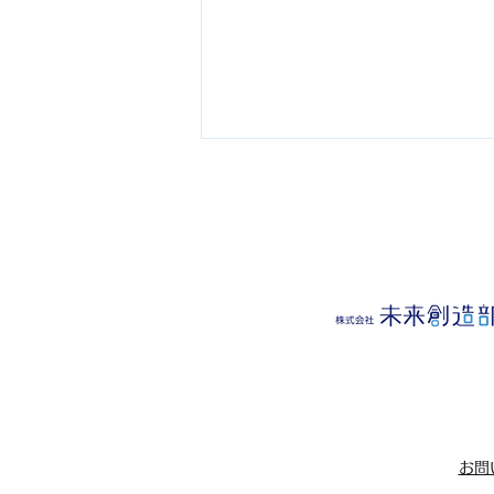
地球の未来のために ④ 『身
近な「世界」 大切な気付
き』（明日への環境Lesson
お問
／静岡新聞）