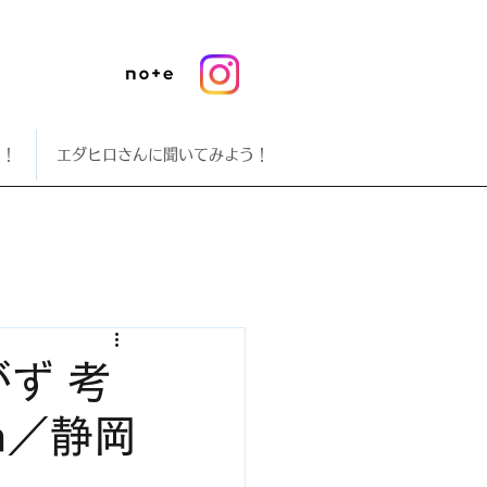
う！
エダヒロさんに聞いてみよう！
ず 考
n／静岡